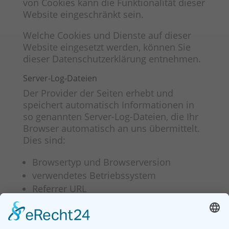
von Cookies kann die Funktionalität dieser
Website eingeschränkt sein.
Welche Cookies und Dienste auf dieser
Website eingesetzt werden, können Sie
dieser Datenschutzerklärung entnehmen.
Server-Log-Dateien
Der Provider der Seiten erhebt und
speichert automatisch Informationen in
so genannten Server-Log-Dateien, die Ihr
Browser automatisch an uns übermittelt.
Dies sind:
Browsertyp und Browserversion
verwendetes Betriebssystem
Referrer URL
Hostname des zugreifenden Rechners
Uhrzeit der Serveranfrage
IP-Adresse