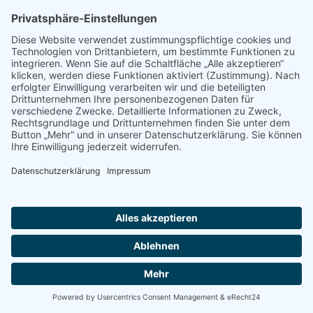
Eine Zusammenführung dieser Daten mit
anderen Datenquellen wird nicht
vorgenommen.
Die Erfassung dieser Daten erfolgt auf
Grundlage von Art. 6 Abs. 1 lit. f DSGVO.
Der Websitebetreiber hat ein berechtigtes
Interesse an der technisch fehlerfreien
Darstellung und der Optimierung seiner
Website – hierzu müssen die Server-Log-
Files erfasst werden.
Kontaktformular
Wenn Sie uns per Kontaktformular
Anfragen zukommen lassen, werden Ihre
Angaben aus dem Anfrageformular
inklusive der von Ihnen dort angegebenen
Kontaktdaten zwecks Bearbeitung der